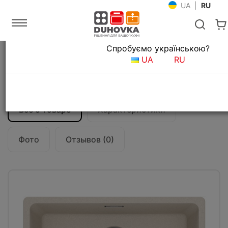
UA
|
RU
Язык магазина
Спробуємо українською?
Главная
Мойки и смесители
Кухонные мойки
UA
RU
Кухонная мойка Franke Maris MRG 110-52
(125.0701.781) сахара
Все о товаре
Характеристики
Фото
Отзывов (0)