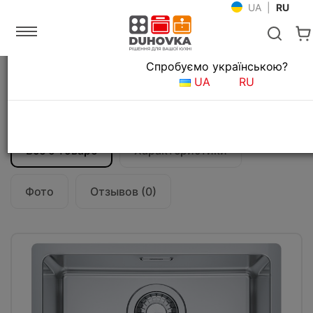
UA
|
RU
Язык магазина
Спробуємо українською?
Главная
Мойки и смесители
Кухонные мойки
UA
RU
Кухонная мойка Franke Maris MRX 110-40
(122.0598.646) полированная
Все о товаре
Характеристики
Фото
Отзывов (0)