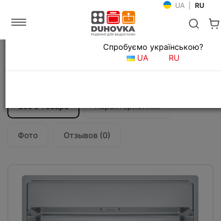
UA
|
RU
Язык магазина
Спробуємо українською?
Главная
Мойки и смесители
Кухонные мойки
UA
RU
Кухонная мойка Franke Maris MRX 210-50
TL (127.0598.750) полированная
Все о товаре
Характеристики
Фото
Отзывов (0)