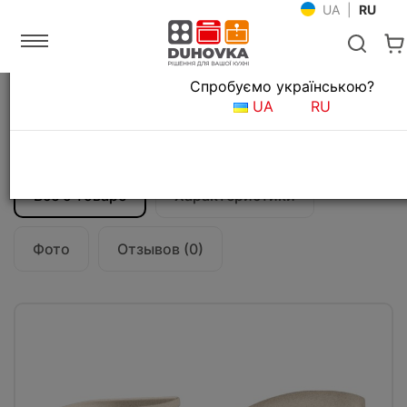
UA
|
RU
Язык магазина
Спробуємо українською?
Главная
Мойки и смесители
Смесители для кухни
UA
RU
Смеситель кухонный Franke Novara-Plus
(115.0470.654) бежевый
Все о товаре
Характеристики
Фото
Отзывов (0)