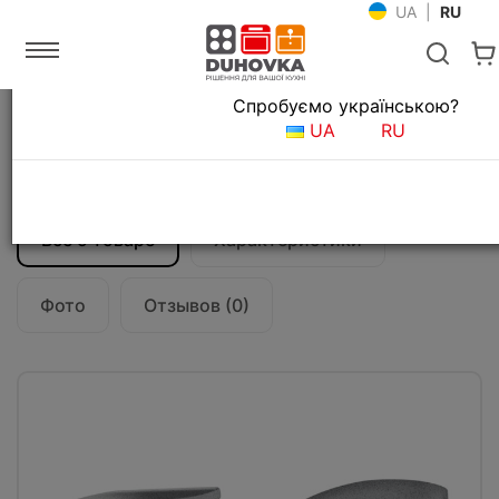
UA
|
RU
Язык магазина
Спробуємо українською?
Главная
Мойки и смесители
Смесители для кухни
UA
RU
Смеситель кухонный Franke Novara-Plus
(115.0470.659) серый камень
Все о товаре
Характеристики
Фото
Отзывов (0)