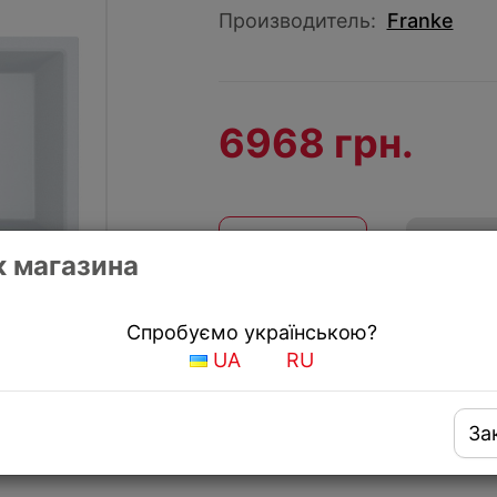
Производитель:
Franke
6968 грн.
КУПИТЬ
Купить
 магазина
Получить скидку
Спробуємо українською?
UA
RU
За