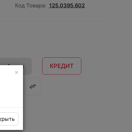
Код Товара:
125.0395.602
КРЕДИТ
 в 1 клик
×
крыть