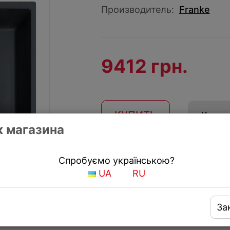
Производитель:
Franke
9412 грн.
КУПИТЬ
Купить
 магазина
Получить скидку
Спробуємо українською?
UA
RU
За