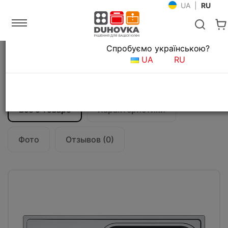
UA
|
RU
Язык магазина
Спробуємо українською?
Главная
Мойки и смесители
Кухонные мойки
UA
RU
Кухонная мойка Franke Smart SRX 611-86
XL (101.0456.705) полированная
Все о товаре
Характеристики
Фото
Отзывов (0)