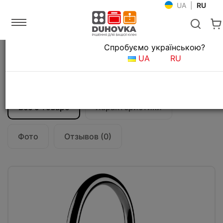
UA
|
RU
Язык магазина
Спробуємо українською?
Главная
Мойки и смесители
Смесители для кухни
UA
RU
Смеситель кухонный Gessi Helium
17947#031
Все о товаре
Характеристики
Фото
Отзывов (0)