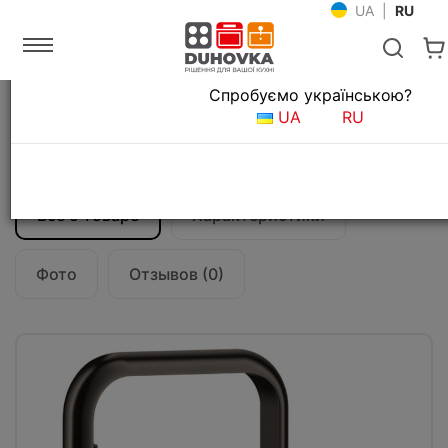
UA
|
RU
Язык магазина
Спробуємо українською?
Главная
Мойки и смесители
Смесители для кухни
UA
RU
Смеситель кухонный Gessi Inciso
58701#707
Все о товаре
Характеристики
Фото
Отзывов (0)