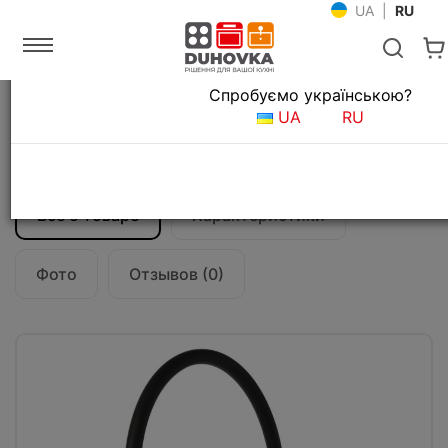
UA
|
RU
Язык магазина
Спробуємо українською?
Главная
Мойки и смесители
Смесители для кухни
UA
RU
Смеситель кухонный Gessi Officine
Volantino 60205#126
Все о товаре
Характеристики
Фото
Отзывов (0)