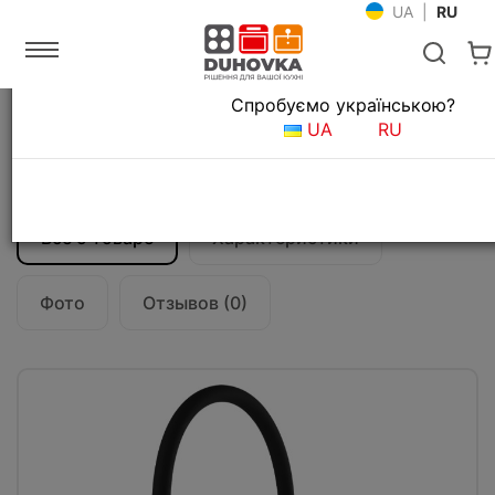
UA
|
RU
Язык магазина
Спробуємо українською?
Главная
Мойки и смесители
Смесители для кухни
UA
RU
Смеситель кухонный Gessi Proton
17191#031
Все о товаре
Характеристики
Фото
Отзывов (0)