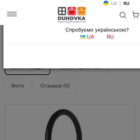
UA
|
RU
Язык магазина
Спробуємо українською?
Главная
Мойки и смесители
Смесители для кухни
UA
RU
Смеситель кухонный Gessi Stelo
60303#299
Все о товаре
Характеристики
Фото
Отзывов (0)