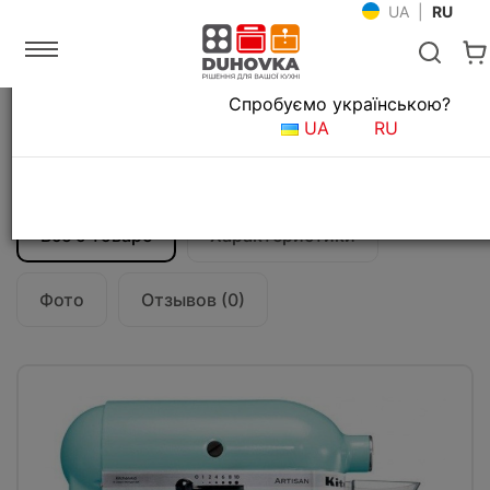
UA
|
RU
Язык магазина
Спробуємо українською?
Главная
Мелкая бытовая техника
Миксеры
UA
RU
Миксер KitchenAid Artisan 4,8 л
5KSM175PSEIC, голубой
Все о товаре
Характеристики
Фото
Отзывов (0)