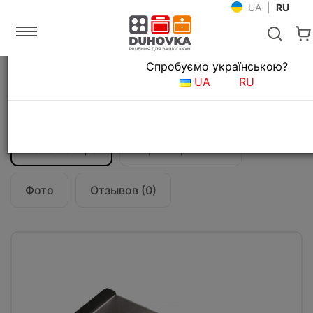
UA
|
RU
Язык магазина
Спробуємо українською?
Главная
Мойки и смесители
UA
RU
Аксессуары для кухонных моек
Коландер Kraus CS-6
Все о товаре
Характеристики
Фото
Отзывов (0)