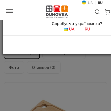
UA
|
RU
Язык магазина
Спробуємо українською?
Главная
Мойки и смесители
UA
RU
Аксессуары для кухонных моек
Разделочная доска Kraus KCB-WS104BB
Все о товаре
Характеристики
Фото
Отзывов (0)