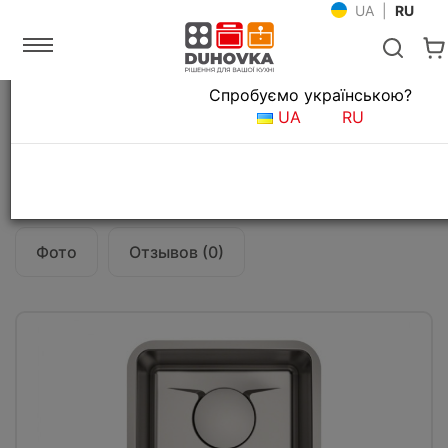
UA
|
RU
Язык магазина
Спробуємо українською?
Главная
Мойки и смесители
Кухонные мойки
UA
RU
Кухонная мойка Kraus KD1US17B
Все о товаре
Характеристики
Фото
Отзывов (0)