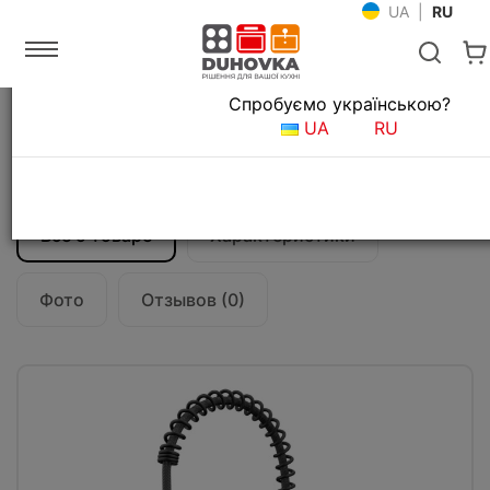
UA
|
RU
Язык магазина
Спробуємо українською?
Главная
Мойки и смесители
Смесители для кухни
UA
RU
Смеситель кухонный Kraus Oletto KPF-
2631MB
Все о товаре
Характеристики
Фото
Отзывов (0)