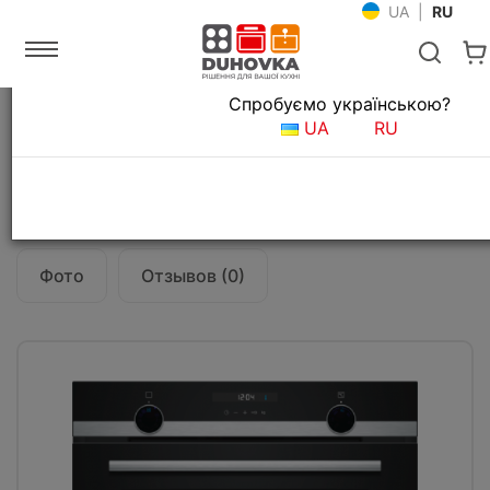
UA
|
RU
Язык магазина
Спробуємо українською?
Главная
Встраиваемая техника
Духовые шкафы
UA
RU
Духовой шкаф Siemens HB537A2S00
Все о товаре
Характеристики
Фото
Отзывов (0)