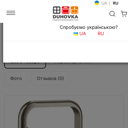
UA
|
RU
Язык магазина
Спробуємо українською?
Главная
Мойки и смесители
Смесители для кухни
UA
RU
Смеситель кухонный Gessi Inciso
58703#149
Все о товаре
Характеристики
Фото
Отзывов (0)