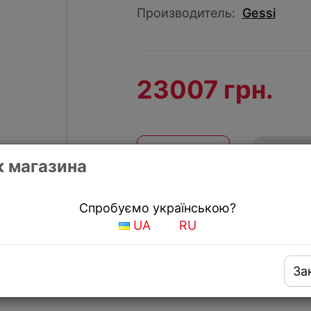
Производитель:
Gessi
23007 грн.
КУПИТЬ
Купить
 магазина
Получить скидку
Спробуємо українською?
UA
RU
За