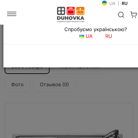
UA
|
RU
Язык магазина
Спробуємо українською?
Главная
Мойки и смесители
Кухонные мойки
UA
RU
Кухонная мойка Teka BAHIA 1B (12127001)
нержавеющая сталь
Все о товаре
Характеристики
Фото
Отзывов (0)