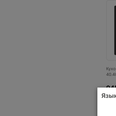
Кухо
40.4
945
Язык