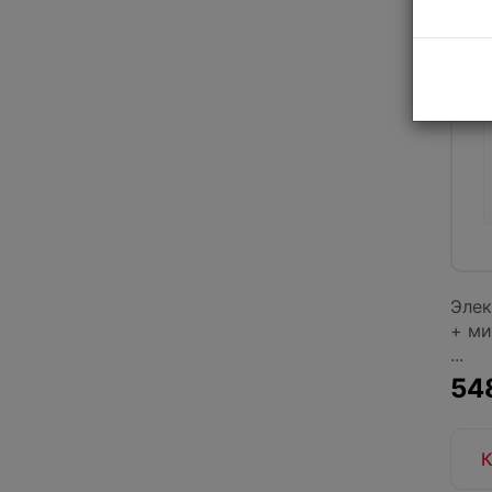
Элек
+ ми
...
54