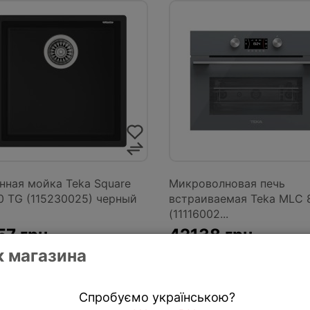
нная мойка Teka Square
Микроволновая печь
0 TG (115230025) черный
встраиваемая Teka MLC 
(11116002...
7 грн.
42138 грн.
 магазина
КУПИТЬ
КРЕДИТ
КУПИТЬ
КРЕД
Спробуємо українською?