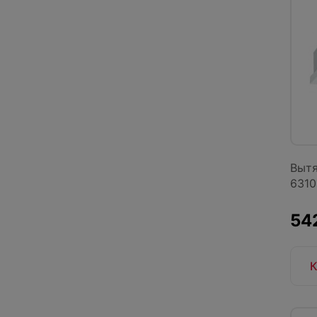
Вытя
6310
542