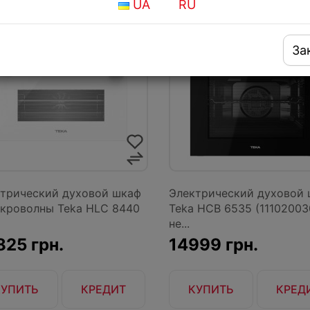
UA
RU
НОВИНКА
За
трический духовой шкаф
Электрический духовой
кроволны Teka HLC 8440
Teka HCB 6535 (11102003
не...
825 грн.
14999 грн.
КУПИТЬ
КРЕДИТ
КУПИТЬ
КРЕД