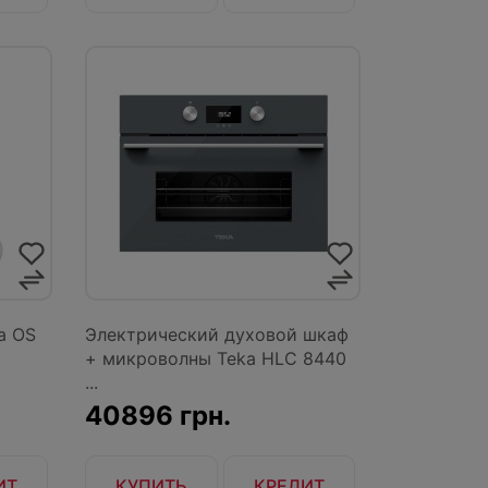
a OS
Электрический духовой шкаф
+ микроволны Teka HLC 8440
...
40896 грн.
ИТ
КУПИТЬ
КРЕДИТ