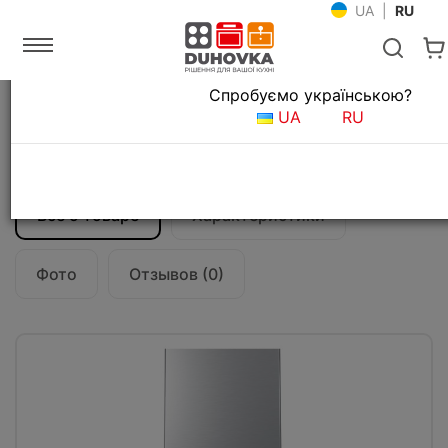
UA
|
RU
Язык магазина
Спробуємо українською?
Главная
Кухонные вытяжки
UA
RU
Вытяжка кухонная Teka DLV 68660 TOS
(112930024) черное стекло
Все о товаре
Характеристики
Фото
Отзывов (0)