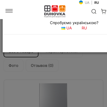
UA
|
RU
Язык магазина
Спробуємо українською?
Главная
Кухонные вытяжки
UA
RU
Вытяжка кухонная Teka DLV 68660 TOS
(112930025) белый
Все о товаре
Характеристики
Фото
Отзывов (0)