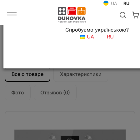
UA
|
RU
Язык магазина
Спробуємо українською?
Главная
Встраиваемая техника
Духовые шкафы
UA
RU
Электрический духовой шкаф Teka
UrbanColor HLC 8400 (111130005)
дымчатый серый
Все о товаре
Характеристики
Фото
Отзывов (0)