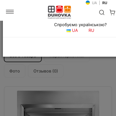
UA
|
RU
Язык магазина
Спробуємо українською?
Главная
Мойки и смесители
Кухонные мойки
UA
RU
Кухонная мойка CM Glamour Mix 45Х50
12821
Все о товаре
Характеристики
Фото
Отзывов (0)