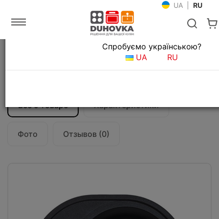
UA
|
RU
Язык магазина
Спробуємо українською?
Главная
Мойки и смесители
Кухонные мойки
UA
RU
Кухонная мойка Fabiano Arc 62x50
Antracit
Все о товаре
Характеристики
Фото
Отзывов (0)