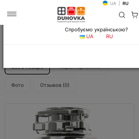
UA
|
RU
Язык магазина
Спробуємо українською?
Главная
Измельчители пищевых отходов
UA
RU
Измельчитель пищевых отходов Fabiano
Inverto BLDC Compact
Все о товаре
Характеристики
Фото
Отзывов (0)