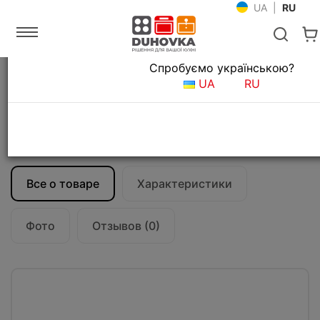
UA
|
RU
Язык магазина
Спробуємо українською?
Главная
Кухонные вытяжки
UA
RU
Островные вытяжки для кухни
Вытяжка кухонная Falmec PLANE Plus
Isola 120 Stainless steel (800)
CPLI20.E22P2#ZZZI490F
Все о товаре
Характеристики
Фото
Отзывов (0)