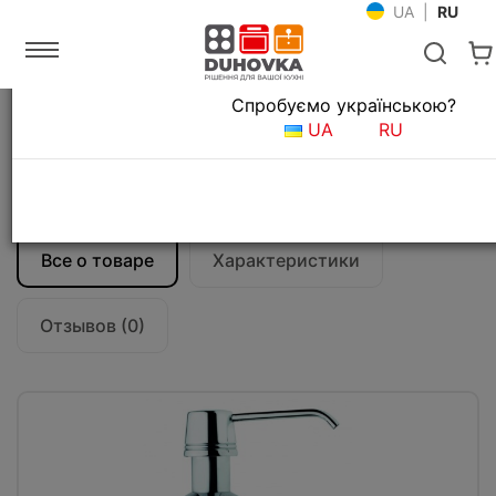
UA
|
RU
Язык магазина
Спробуємо українською?
Главная
Мойки и смесители
UA
RU
Аксессуары для кухонных моек
Дозатор для моющих средств Teka
(115890011) хром
Все о товаре
Характеристики
Отзывов (0)