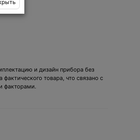
крыть
омплектацию и дизайн прибора без
 фактического товара, что связано с
и факторами.