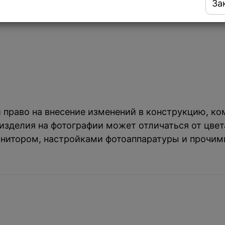
За
eka CLASSIC (40199222) из светлого дерева.
й право на внесение изменений в конструкцию, к
зделия на фотографии может отличаться от цвета
нитором, настройками фотоаппаратуры и прочим