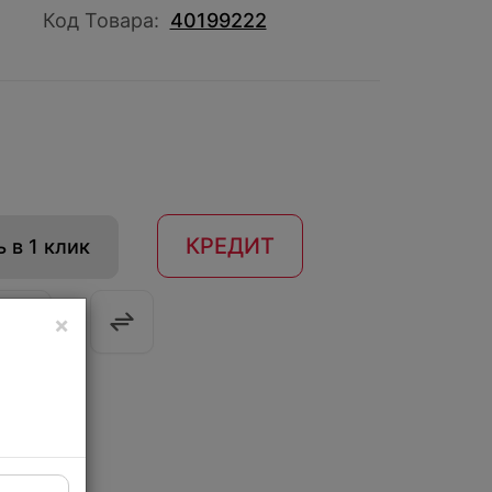
Код Товара:
40199222
КРЕДИТ
 в 1 клик
×