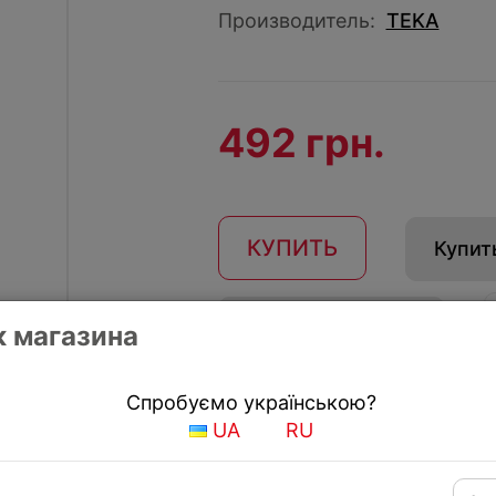
Производитель:
TEKA
492 грн.
КУПИТЬ
Купить
Получить скидку
 магазина
Спробуємо українською?
UA
RU