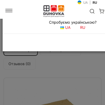
UA
|
RU
Язык магазина
Спробуємо українською?
Главная
Встраиваемая техника
UA
RU
Аксессуары для встраиваемой техники
Камень для пиццы Teka (41599006)
Все о товаре
Характеристики
Отзывов (0)