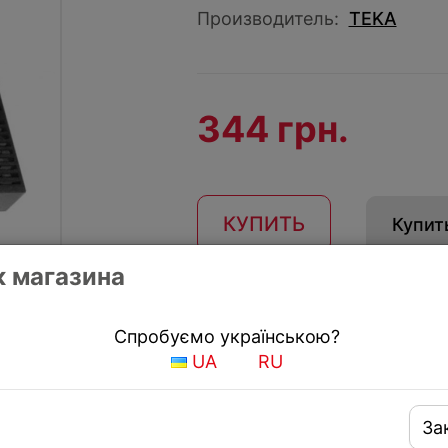
Производитель:
TEKA
344 грн.
КУПИТЬ
Купить
 магазина
Получить скидку
Спробуємо українською?
UA
RU
За