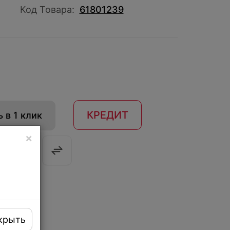
Код Товара:
61801239
КРЕДИТ
 в 1 клик
×
крыть