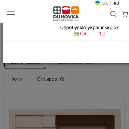
UA
|
RU
Язык магазина
Спробуємо українською?
Главная
Мойки и смесители
Кухонные мойки
UA
RU
Кухонная мойка Teka ASTRAL 45 B-TG
(40143517) бежевый
Все о товаре
Характеристики
Фото
Отзывов (0)