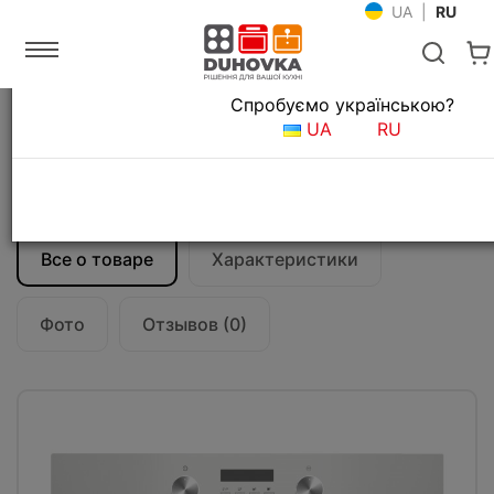
UA
|
RU
Язык магазина
Спробуємо українською?
Главная
Встраиваемая техника
UA
RU
Встраиваемые кофеварки
Кофеварка встраиваемая Teka UrbanColor
CLC 855 GM (111630001) дымчатый серый
Все о товаре
Характеристики
Фото
Отзывов (0)