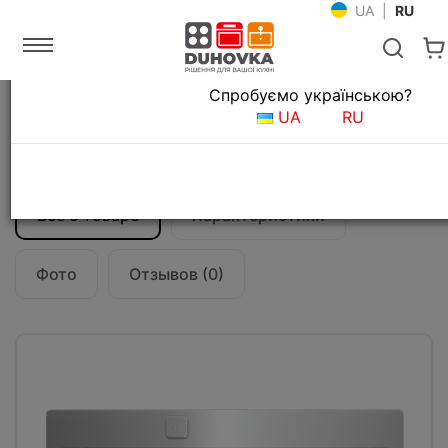
UA
|
RU
Язык магазина
Спробуємо українською?
Главная
Мойки и смесители
Кухонные мойки
UA
RU
Кухонная мойка ForLinea RS15 71.40
(115000052) нержавеющая сталь
Все о товаре
Характеристики
Фото
Отзывов (0)