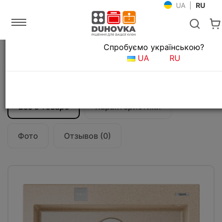
UA
|
RU
Язык магазина
Спробуємо українською?
Главная
Мойки и смесители
Кухонные мойки
UA
RU
Кухонная мойка Teka Forsquare 50.40 TG
AUTO (115230007) бежевый
Все о товаре
Характеристики
Фото
Отзывов (0)