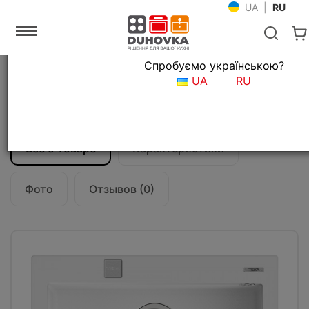
UA
|
RU
Язык магазина
Спробуємо українською?
Главная
Мойки и смесители
Кухонные мойки
UA
RU
Кухонная мойка Teka Forsquare 50.40 TG
AUTO (115230009) белый
Все о товаре
Характеристики
Фото
Отзывов (0)