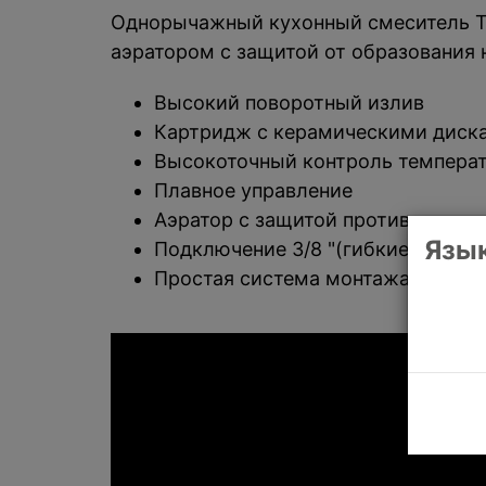
Однорычажный кухонный смеситель Te
аэратором с защитой от образования 
Высокий поворотный излив
Картридж с керамическими диск
Высокоточный контроль темпера
Плавное управление
Аэратор с защитой против накипи
Язык
Подключение 3/8 "(гибкие стальн
Простая система монтажа (1 ключ