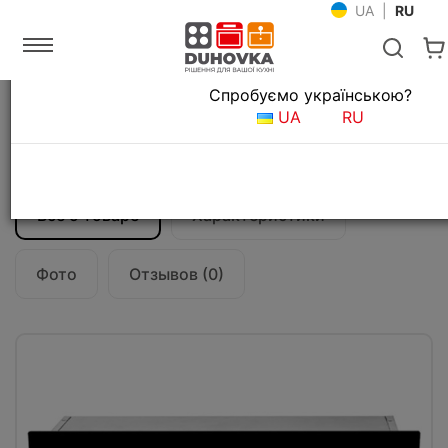
UA
|
RU
Язык магазина
Спробуємо українською?
Главная
Кухонные вытяжки
UA
RU
Вытяжка кухонная Teka GFG 2
(40446752) черный
Все о товаре
Характеристики
Фото
Отзывов (0)