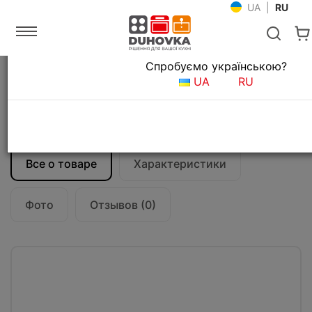
UA
|
RU
Язык магазина
Спробуємо українською?
Главная
Встраиваемая техника
UA
RU
Индукционные варочные поверхности
Индукционная варочная поверхность
Teka IZC 93320 MST (112510025) черный
Все о товаре
Характеристики
Фото
Отзывов (0)