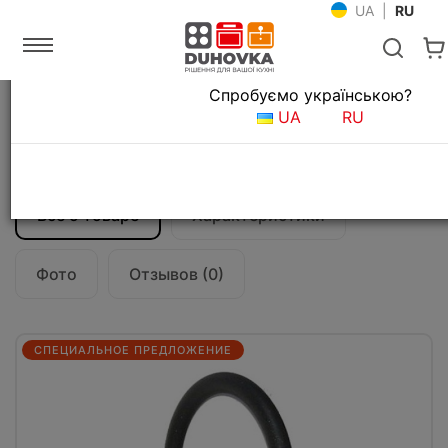
UA
|
RU
Язык магазина
Спробуємо українською?
Главная
Мойки и смесители
Смесители для кухни
UA
RU
Смеситель кухонный Teka SP 995 (Alaior
H) (55995020CN) черный металлик
Все о товаре
Характеристики
Фото
Отзывов (0)
СПЕЦИАЛЬНОЕ ПРЕДЛОЖЕНИЕ