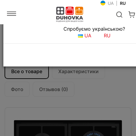
UA
|
RU
Язык магазина
Спробуємо українською?
Главная
Встраиваемая техника
UA
RU
Газовые варочные поверхности
Газовая варочная поверхность Teka GZC
64300 XBN (112570034) черное стекло
Все о товаре
Характеристики
Фото
Отзывов (0)