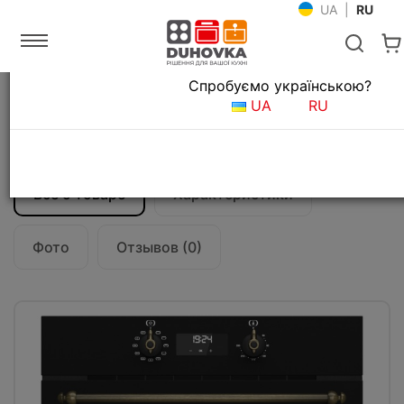
UA
|
RU
Язык магазина
Спробуємо українською?
Главная
Встраиваемая техника
Духовые шкафы
UA
RU
Электрический духовой шкаф Teka
Rustica HRB 6400 AT (111010014) черный
Все о товаре
Характеристики
Фото
Отзывов (0)